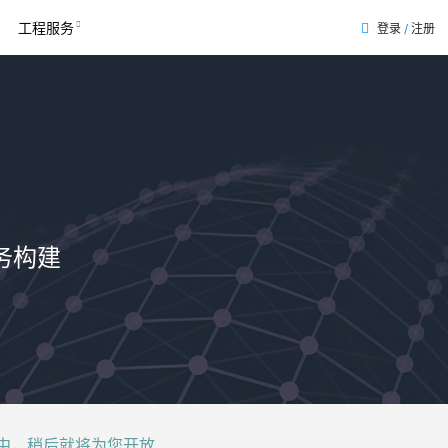
工程服务
登录
/
注册
表
务构建
后就将为您开放......