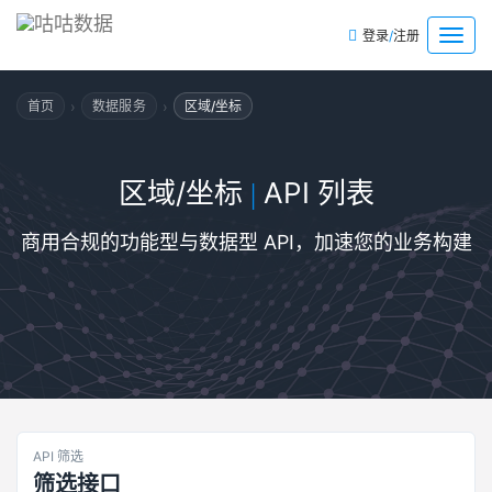
/
菜
登录
注册
单
›
›
首页
数据服务
区域/坐标
区域/坐标
API 列表
|
商用合规的功能型与数据型 API，加速您的业务构建
API 筛选
筛选接口