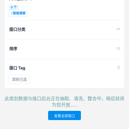
0 个
智能搜索
接口分类
排序
接口 Tag
清除已选
此类别数据与接口后台正在抽取、清洗、整合中，稍后就将
为您开放......
查看全部接口