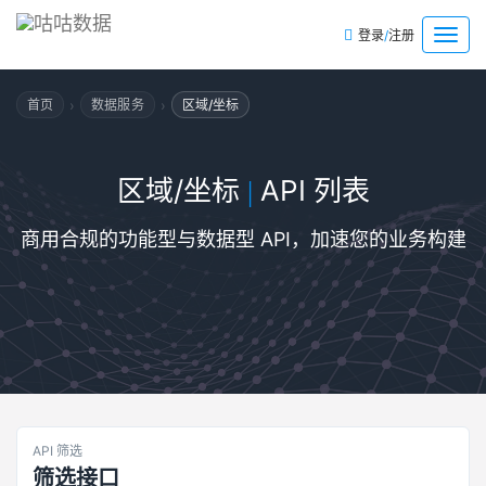
/
菜
登录
注册
单
›
›
首页
数据服务
区域/坐标
区域/坐标
API 列表
|
商用合规的功能型与数据型 API，加速您的业务构建
API 筛选
筛选接口