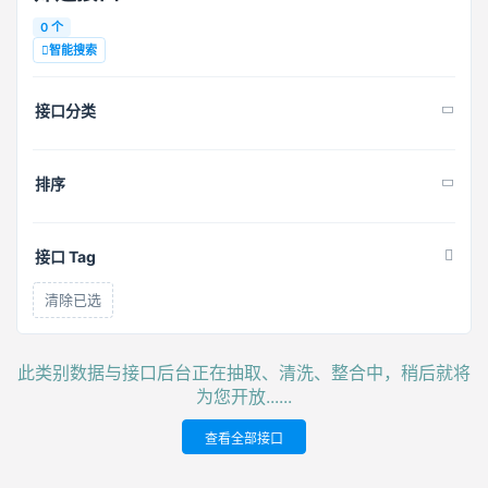
0 个
智能搜索
接口分类
排序
接口 Tag
清除已选
此类别数据与接口后台正在抽取、清洗、整合中，稍后就将
为您开放......
查看全部接口