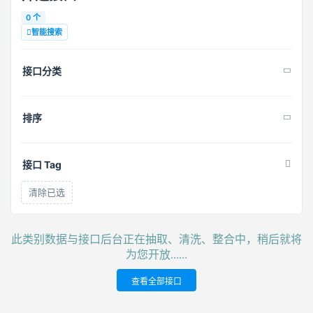
0 个
智能搜索
接口分类
排序
接口 Tag
清除已选
此类别数据与接口后台正在抽取、清洗、整合中，稍后就将
为您开放......
查看全部接口