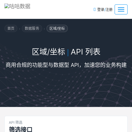
/
菜
登录
注册
单
›
›
首页
数据服务
区域/坐标
区域/坐标
API 列表
|
商用合规的功能型与数据型 API，加速您的业务构建
API 筛选
筛选接口