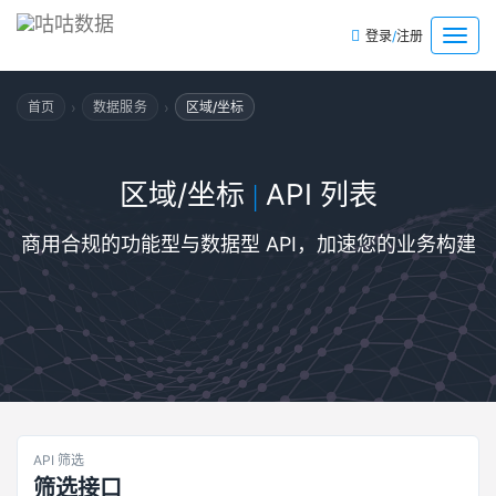
/
菜
登录
注册
单
›
›
首页
数据服务
区域/坐标
区域/坐标
API 列表
|
商用合规的功能型与数据型 API，加速您的业务构建
API 筛选
筛选接口