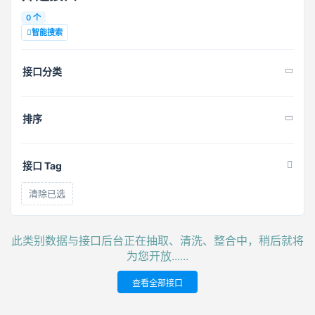
0 个
智能搜索
接口分类
排序
接口 Tag
清除已选
此类别数据与接口后台正在抽取、清洗、整合中，稍后就将
为您开放......
查看全部接口