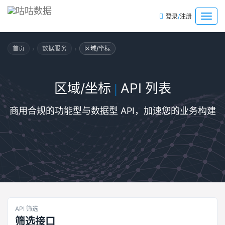
/
菜
登录
注册
单
›
›
首页
数据服务
区域/坐标
区域/坐标
API 列表
|
商用合规的功能型与数据型 API，加速您的业务构建
API 筛选
筛选接口