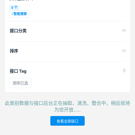
0 个
智能搜索
接口分类
排序
接口 Tag
清除已选
此类别数据与接口后台正在抽取、清洗、整合中，稍后就将
为您开放......
查看全部接口