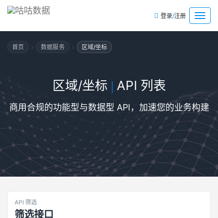
/
菜
登录
注册
单
›
›
首页
数据服务
区域/坐标
区域/坐标
API 列表
|
商用合规的功能型与数据型 API，加速您的业务构建
API 筛选
筛选接口