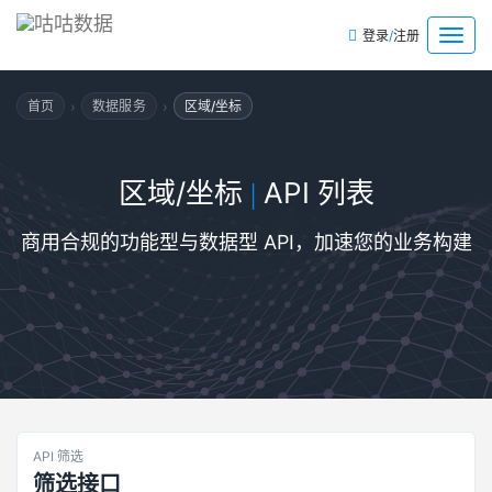
/
菜
登录
注册
单
›
›
首页
数据服务
区域/坐标
区域/坐标
API 列表
|
商用合规的功能型与数据型 API，加速您的业务构建
API 筛选
筛选接口