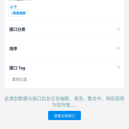
0 个
智能搜索
接口分类
排序
接口 Tag
清除已选
此类别数据与接口后台正在抽取、清洗、整合中，稍后就将
为您开放......
查看全部接口