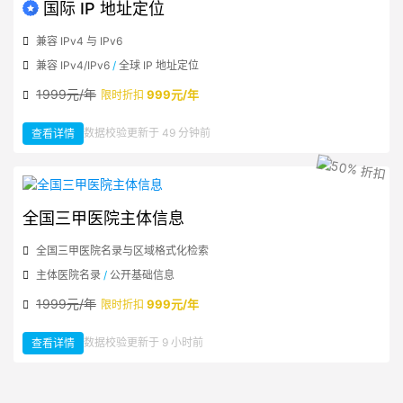
数
国际 IP 地址定位
据
兼容 IPv4 与 IPv6
兼容 IPv4/IPv6
/
全球 IP 地址定位
1999元/年
999元/年
限时折扣
：
数据校验更新于 49 分钟前
查看详情
国
际
IP
地
址
定
位
全国三甲医院主体信息
全国三甲医院名录与区域格式化检索
主体医院名录
/
公开基础信息
1999元/年
999元/年
限时折扣
：
数据校验更新于 9 小时前
查看详情
全
国
三
甲
医
院