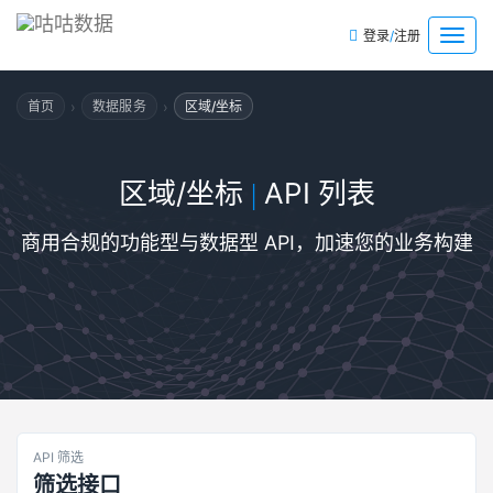
/
菜
登录
注册
单
›
›
首页
数据服务
区域/坐标
区域/坐标
API 列表
|
商用合规的功能型与数据型 API，加速您的业务构建
API 筛选
筛选接口