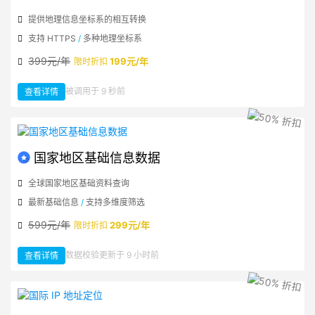
提供地理信息坐标系的相互转换
支持 HTTPS
/
多种地理坐标系
399元/年
199元/年
限时折扣
：
被调用于 9 秒前
查看详情
地
理
坐
标
系
转
换
国家地区基础信息数据
全球国家地区基础资料查询
最新基础信息
/
支持多维度筛选
599元/年
299元/年
限时折扣
：
数据校验更新于 9 小时前
查看详情
国
家
地
区
基
础
信
息