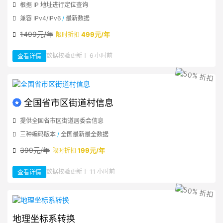
根据 IP 地址进行定位查询
兼容 IPv4/IPv6
/
最新数据
1499元/年
499元/年
限时折扣
：
数据校验更新于 6 小时前
查看详情
国
内
IP
地
址
定
位
全国省市区街道村信息
提供全国省市区街道居委会信息
三种编码版本
/
全国最新最全数据
399元/年
199元/年
限时折扣
：
数据校验更新于 11 小时前
查看详情
全
国
省
市
区
街
道
村
信
地理坐标系转换
息