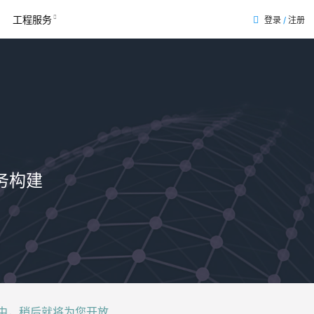
工程服务
登录
/
注册
表
务构建
后就将为您开放......