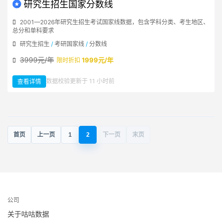
录
研究生招生国家分数线
2001—2026年研究生招生考试国家线数据，包含学科分类、考生地区、
总分和单科要求
研究生招生
/
考研国家线
/
分数线
3999元/年
1999元/年
限时折扣
：
数据校验更新于 11 小时前
查看详情
研
究
生
招
生
国
家
分
数
线
首页
上一页
1
2
下一页
末页
公司
关于咕咕数据