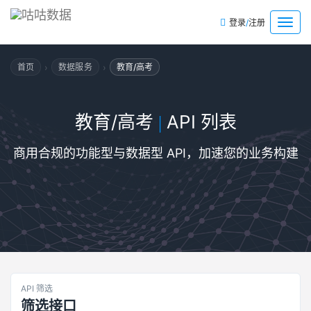
/
菜
登录
注册
单
›
›
首页
数据服务
教育/高考
教育/高考
API 列表
|
商用合规的功能型与数据型 API，加速您的业务构建
API 筛选
筛选接口