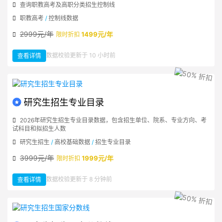
查询职教高考及高职分类招生控制线
职教高考
/
控制线数据
2999元/年
1499元/年
限时折扣
：
数据校验更新于 10 小时前
查看详情
职
教
高
考
及
高
职
分
类
研究生招生专业目录
招
生
控
制
2026年研究生招生专业目录数据，包含招生单位、院系、专业方向、考
线
试科目和拟招生人数
研究生招生
/
高校基础数据
/
招生专业目录
3999元/年
1999元/年
限时折扣
：
数据校验更新于 8 分钟前
查看详情
研
究
生
招
生
专
业
目