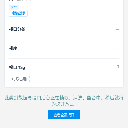
0 个
智能搜索
接口分类
排序
接口 Tag
清除已选
此类别数据与接口后台正在抽取、清洗、整合中，稍后就将
为您开放......
查看全部接口