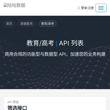
/
菜
登录
注册
单
›
›
首页
数据服务
教育/高考
教育/高考
API 列表
|
商用合规的功能型与数据型 API，加速您的业务构建
API 筛选
筛选接口