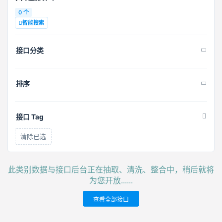
0 个
智能搜索
接口分类
排序
接口 Tag
清除已选
此类别数据与接口后台正在抽取、清洗、整合中，稍后就将
为您开放......
查看全部接口