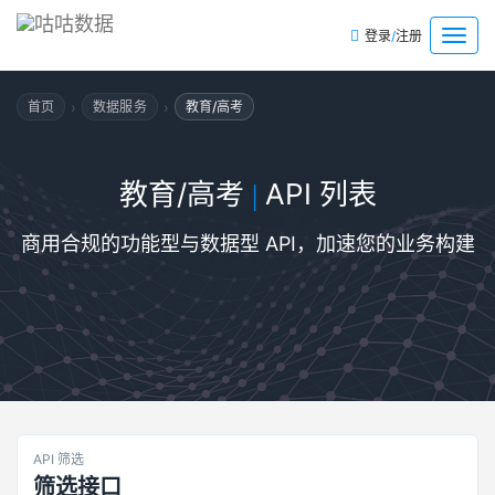
/
菜
登录
注册
单
›
›
首页
数据服务
教育/高考
教育/高考
API 列表
|
商用合规的功能型与数据型 API，加速您的业务构建
API 筛选
筛选接口