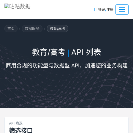
/
菜
登录
注册
单
›
›
首页
数据服务
教育/高考
教育/高考
API 列表
|
商用合规的功能型与数据型 API，加速您的业务构建
API 筛选
筛选接口