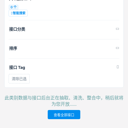
0 个
智能搜索
接口分类
排序
接口 Tag
清除已选
此类别数据与接口后台正在抽取、清洗、整合中，稍后就将
为您开放......
查看全部接口