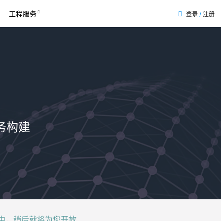
工程服务
登录
/
注册
表
务构建
后就将为您开放......