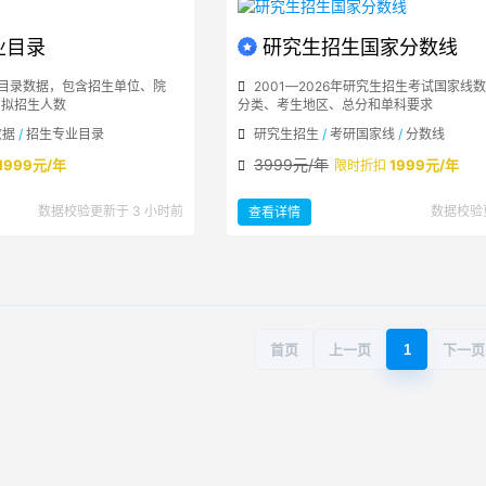
业目录
研究生招生国家分数线
业目录数据，包含招生单位、院
2001—2026年研究生招生考试国家线
和拟招生人数
分类、考生地区、总分和单科要求
数据
/
招生专业目录
研究生招生
/
考研国家线
/
分数线
3999元/年
1999元/年
1999元/年
限时折扣
：
数据校验更新于 3 小时前
数据校验
查看详情
研
究
生
招
生
国
家
分
数
线
首页
上一页
1
下一页