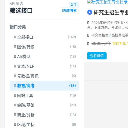
API 筛选
2 个
筛选接口
智能搜索
研究生招生专
2026年研究生招生专
接口分类
系、专业方向、考试科目
研究生招生
/
高校基础
全部接口
(142)
3999元/年
限时折扣
图像/转换
(15)
：
查看详情
AI/模型
(13)
研
究
生
文本/NLP
(14)
招
生
专
业
元数据/资讯
(5)
目
录
教育/高考
(18)
网站工具
(15)
金融/基础
(27)
商业/分析
(13)
区域/坐标
(6)