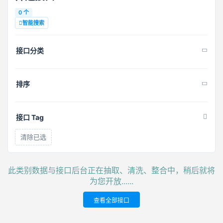
0 个
智能搜索
接口分类
排序
接口 Tag
清除已选
此类别数据与接口后台正在抽取、清洗、整合中，稍后就将
为您开放......
查看全部接口