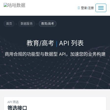
/
菜
登录
注册
单
›
›
首页
数据服务
教育/高考
教育/高考
API 列表
|
商用合规的功能型与数据型 API，加速您的业务构建
API 筛选
筛选接口