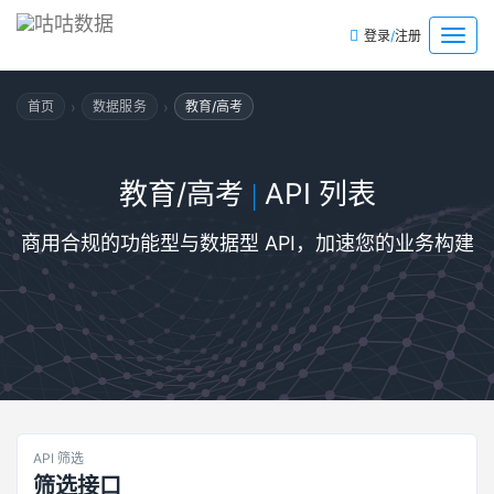
/
菜
登录
注册
单
›
›
首页
数据服务
教育/高考
教育/高考
API 列表
|
商用合规的功能型与数据型 API，加速您的业务构建
API 筛选
筛选接口