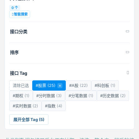
0 个
智能搜索
接口分类
排序
接口 Tag
清除已选
#股票
(25)
×
#A股
(22)
#科创板
(1)
#期权
(1)
#分时数据
(3)
#分笔数据
(1)
#历史数据
(2)
#实时数据
(2)
#指数
(4)
展开全部 Tag (5)