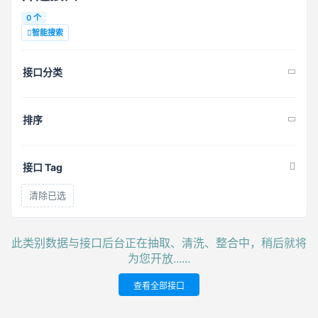
0 个
智能搜索
接口分类
排序
接口 Tag
清除已选
此类别数据与接口后台正在抽取、清洗、整合中，稍后就将
为您开放......
查看全部接口