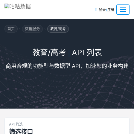
/
菜
登录
注册
单
›
›
首页
数据服务
教育/高考
教育/高考
API 列表
|
商用合规的功能型与数据型 API，加速您的业务构建
API 筛选
筛选接口