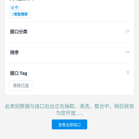
0 个
智能搜索
接口分类
排序
接口 Tag
清除已选
此类别数据与接口后台正在抽取、清洗、整合中，稍后就将
为您开放......
查看全部接口