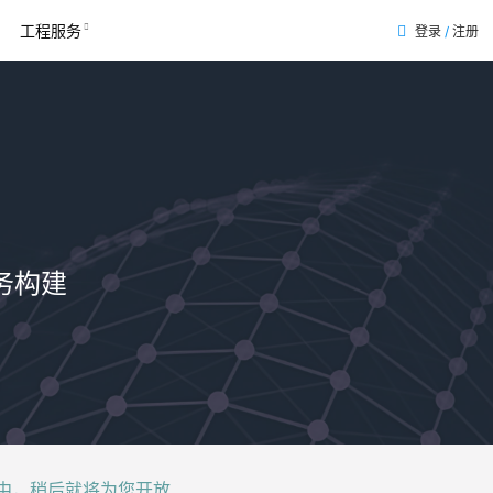
工程服务
登录
/
注册
表
务构建
后就将为您开放......