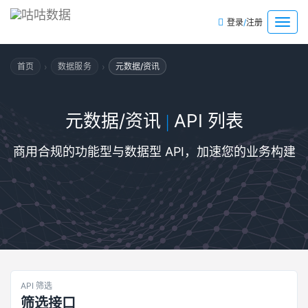
/
菜
登录
注册
单
›
›
首页
数据服务
元数据/资讯
元数据/资讯
API 列表
|
商用合规的功能型与数据型 API，加速您的业务构建
API 筛选
筛选接口