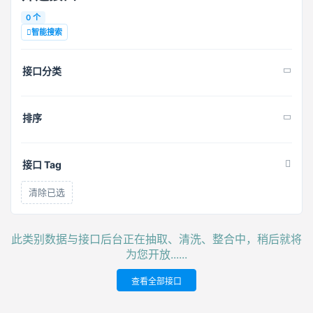
0 个
智能搜索
接口分类
排序
接口 Tag
清除已选
此类别数据与接口后台正在抽取、清洗、整合中，稍后就将
为您开放......
查看全部接口