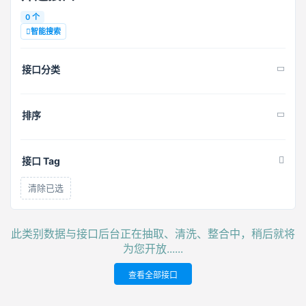
0 个
智能搜索
接口分类
排序
接口 Tag
清除已选
此类别数据与接口后台正在抽取、清洗、整合中，稍后就将
为您开放......
查看全部接口