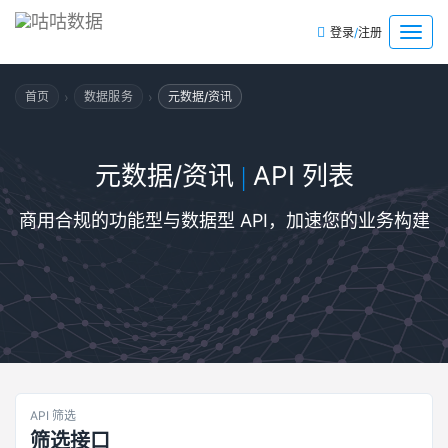
/
菜
登录
注册
单
›
›
首页
数据服务
元数据/资讯
元数据/资讯
API 列表
|
商用合规的功能型与数据型 API，加速您的业务构建
API 筛选
筛选接口