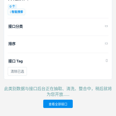
0 个
智能搜索
接口分类
排序
接口 Tag
清除已选
此类别数据与接口后台正在抽取、清洗、整合中，稍后就将
为您开放......
查看全部接口