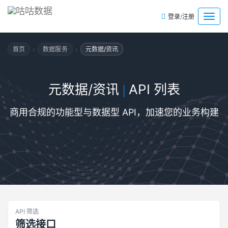
/
菜
登录
注册
单
›
›
首页
数据服务
元数据/资讯
元数据/资讯
API 列表
|
商用合规的功能型与数据型 API，加速您的业务构建
API 筛选
筛选接口