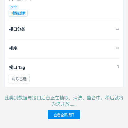
0 个
智能搜索
接口分类
排序
接口 Tag
清除已选
此类别数据与接口后台正在抽取、清洗、整合中，稍后就将
为您开放......
查看全部接口