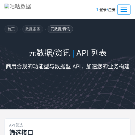
/
菜
登录
注册
单
›
›
首页
数据服务
元数据/资讯
元数据/资讯
API 列表
|
商用合规的功能型与数据型 API，加速您的业务构建
API 筛选
筛选接口