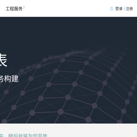
工程服务
登录
/
注册
表
务构建
后就将为您开放......