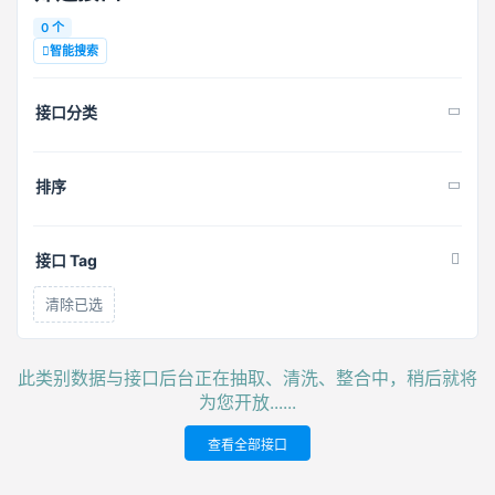
0 个
智能搜索
接口分类
排序
接口 Tag
清除已选
此类别数据与接口后台正在抽取、清洗、整合中，稍后就将
为您开放......
查看全部接口