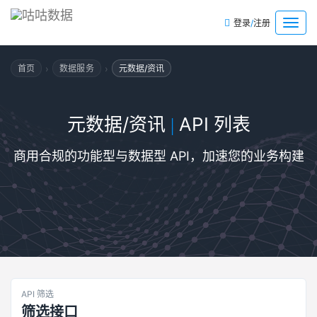
/
菜
登录
注册
单
›
›
首页
数据服务
元数据/资讯
元数据/资讯
API 列表
|
商用合规的功能型与数据型 API，加速您的业务构建
API 筛选
筛选接口