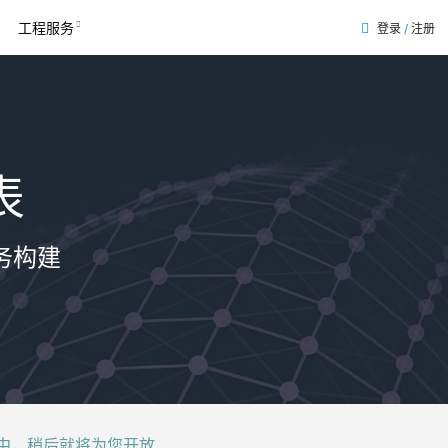
工程服务
登录
/
注册
表
务构建
后就将为您开放......