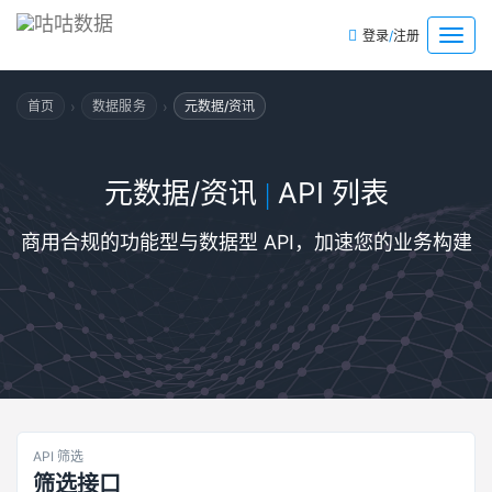
/
菜
登录
注册
单
›
›
首页
数据服务
元数据/资讯
元数据/资讯
API 列表
|
商用合规的功能型与数据型 API，加速您的业务构建
API 筛选
筛选接口