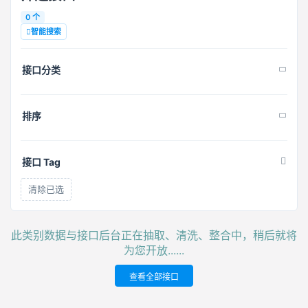
0 个
智能搜索
接口分类
排序
接口 Tag
清除已选
此类别数据与接口后台正在抽取、清洗、整合中，稍后就将
为您开放......
查看全部接口