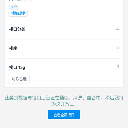
0 个
智能搜索
接口分类
排序
接口 Tag
清除已选
此类别数据与接口后台正在抽取、清洗、整合中，稍后就将
为您开放......
查看全部接口