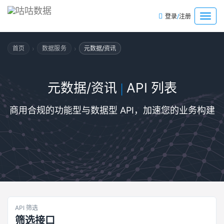
/
菜
登录
注册
单
›
›
首页
数据服务
元数据/资讯
元数据/资讯
API 列表
|
商用合规的功能型与数据型 API，加速您的业务构建
API 筛选
筛选接口