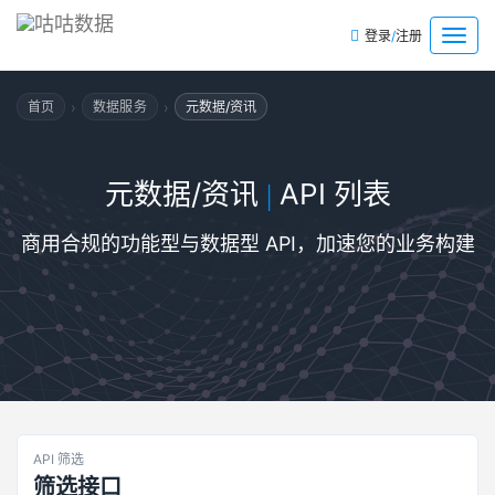
/
菜
登录
注册
单
›
›
首页
数据服务
元数据/资讯
元数据/资讯
API 列表
|
商用合规的功能型与数据型 API，加速您的业务构建
API 筛选
筛选接口