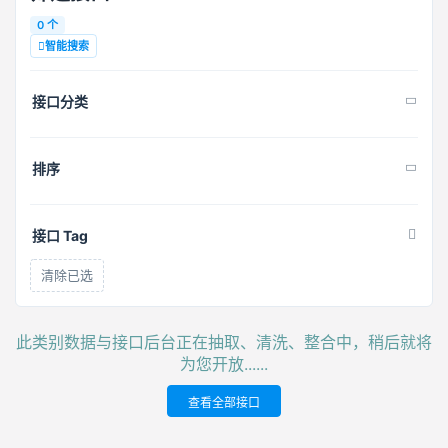
0 个
智能搜索
接口分类
排序
接口 Tag
清除已选
此类别数据与接口后台正在抽取、清洗、整合中，稍后就将
为您开放......
查看全部接口