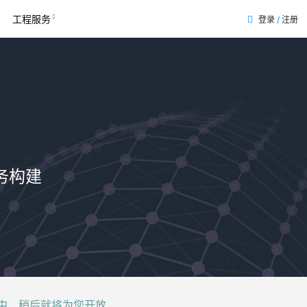
工程服务
登录
/
注册
表
务构建
后就将为您开放......