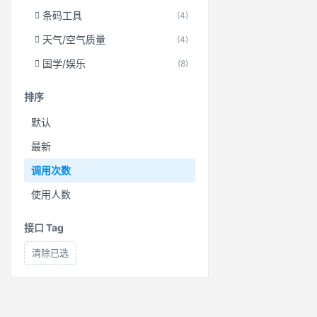
条码工具
(4)
天气/空气质量
(4)
国学/娱乐
(8)
排序
默认
最新
调用次数
使用人数
接口 Tag
清除已选