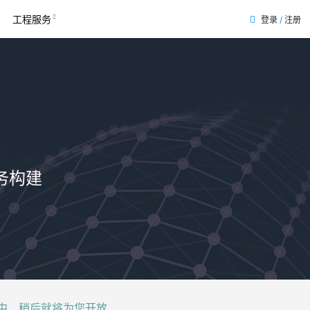
工程服务
登录
/
注册
表
务构建
后就将为您开放......