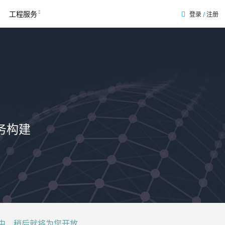
工程服务
登录
/
注册
表
务构建
后就将为您开放......