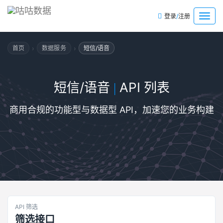
/
菜
登录
注册
单
›
›
首页
数据服务
短信/语音
短信/语音
API 列表
|
商用合规的功能型与数据型 API，加速您的业务构建
API 筛选
筛选接口