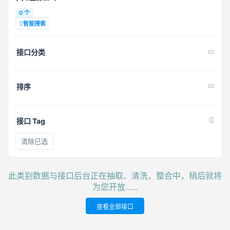
0 个
智能搜索
接口分类
排序
接口 Tag
清除已选
此类别数据与接口后台正在抽取、清洗、整合中，稍后就将
为您开放......
查看全部接口