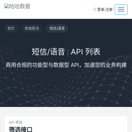
/
菜
登录
注册
单
›
›
首页
数据服务
短信/语音
短信/语音
API 列表
|
商用合规的功能型与数据型 API，加速您的业务构建
API 筛选
筛选接口