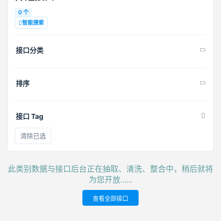
0 个
智能搜索
接口分类
排序
接口 Tag
清除已选
此类别数据与接口后台正在抽取、清洗、整合中，稍后就将
为您开放......
查看全部接口