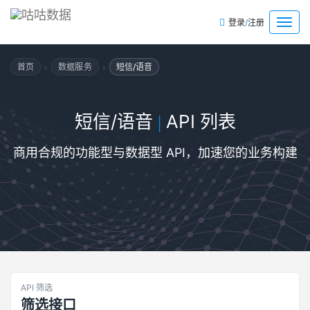
/
菜
登录
注册
单
›
›
首页
数据服务
短信/语音
短信/语音
API 列表
|
商用合规的功能型与数据型 API，加速您的业务构建
API 筛选
筛选接口