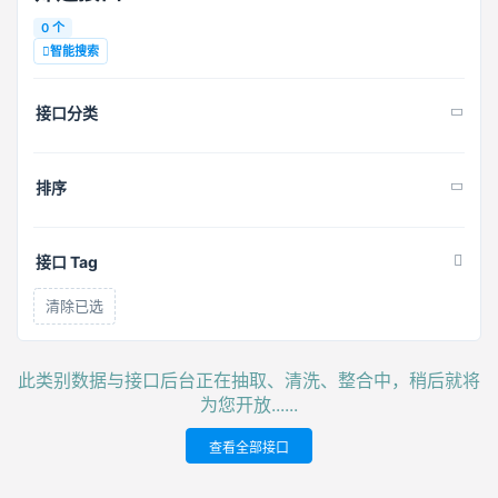
0 个
智能搜索
接口分类
排序
接口 Tag
清除已选
此类别数据与接口后台正在抽取、清洗、整合中，稍后就将
为您开放......
查看全部接口