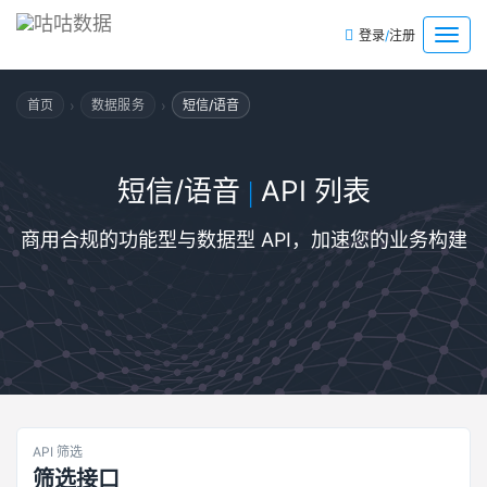
/
菜
登录
注册
单
›
›
首页
数据服务
短信/语音
短信/语音
API 列表
|
商用合规的功能型与数据型 API，加速您的业务构建
API 筛选
筛选接口