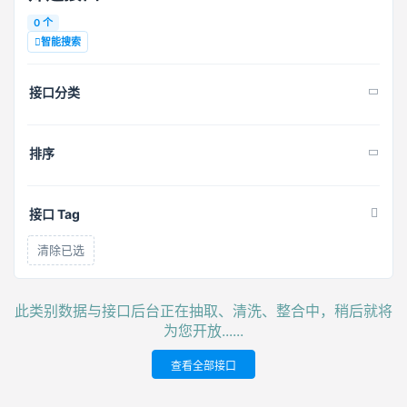
0 个
智能搜索
接口分类
排序
接口 Tag
清除已选
此类别数据与接口后台正在抽取、清洗、整合中，稍后就将
为您开放......
查看全部接口