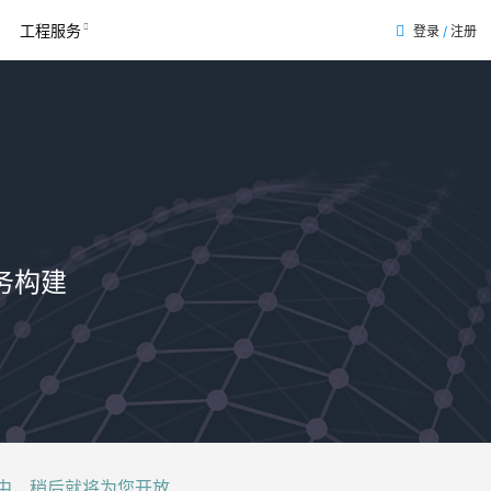
工程服务
登录
/
注册
表
务构建
后就将为您开放......