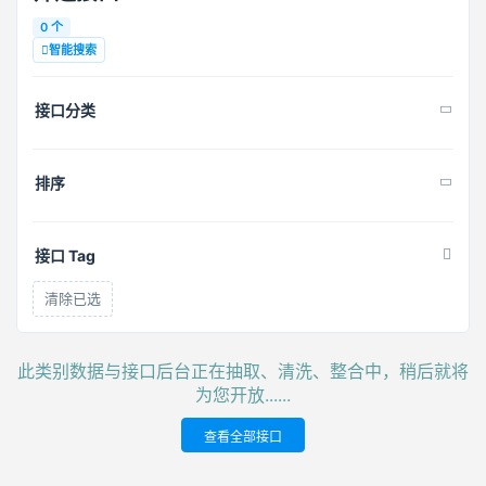
0 个
智能搜索
接口分类
排序
接口 Tag
清除已选
此类别数据与接口后台正在抽取、清洗、整合中，稍后就将
为您开放......
查看全部接口