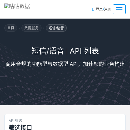
/
菜
登录
注册
单
›
›
首页
数据服务
短信/语音
短信/语音
API 列表
|
商用合规的功能型与数据型 API，加速您的业务构建
API 筛选
筛选接口