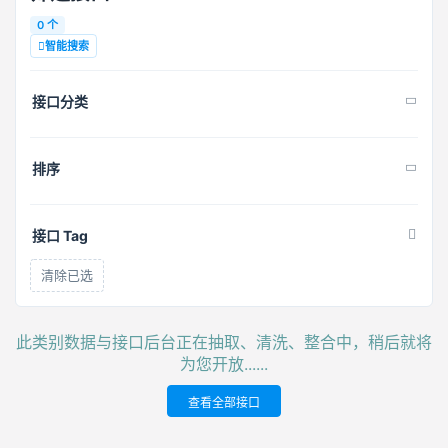
0 个
智能搜索
接口分类
排序
接口 Tag
清除已选
此类别数据与接口后台正在抽取、清洗、整合中，稍后就将
为您开放......
查看全部接口