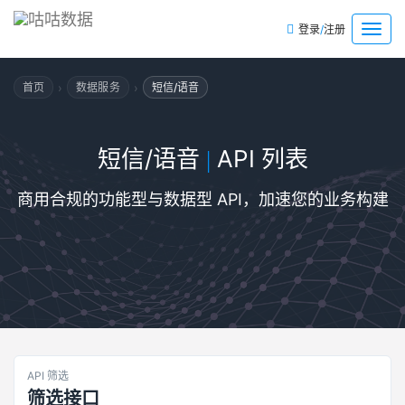
/
菜
登录
注册
单
›
›
首页
数据服务
短信/语音
短信/语音
API 列表
|
商用合规的功能型与数据型 API，加速您的业务构建
API 筛选
筛选接口