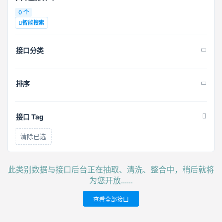
0 个
智能搜索
接口分类
排序
接口 Tag
清除已选
此类别数据与接口后台正在抽取、清洗、整合中，稍后就将
为您开放......
查看全部接口