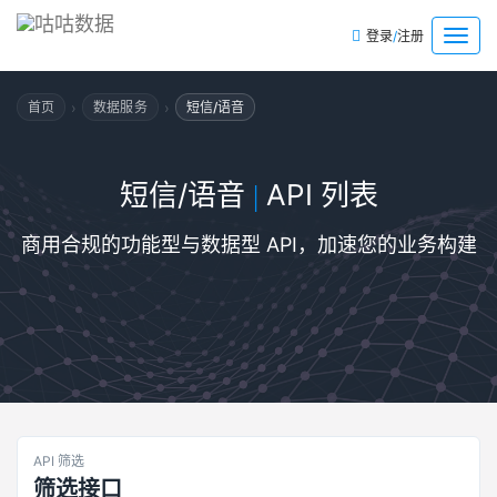
/
菜
登录
注册
单
›
›
首页
数据服务
短信/语音
短信/语音
API 列表
|
商用合规的功能型与数据型 API，加速您的业务构建
API 筛选
筛选接口