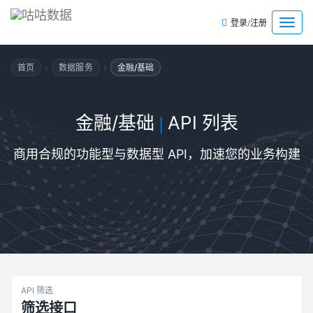
/
菜
登录
注册
单
›
›
首页
数据服务
金融/基础
金融/基础
API 列表
|
商用合规的功能型与数据型 API，加速您的业务构建
API 筛选
筛选接口