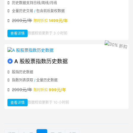
历史数据支持日线/周线/月线
全量历史交易
/
包含前后复权数据
2999元/年
1499元/年
限时折扣
：
数据校验更新于 3 小时前
查看详情
A
股
历
史
行
情
数
据
A 股股票指数历史数据
股指历史数据
指数列表获取
/
全量历史数据
2999元/年
999元/年
限时折扣
：
数据校验更新于 10 小时前
查看详情
A
股
股
票
指
数
历
史
数
据