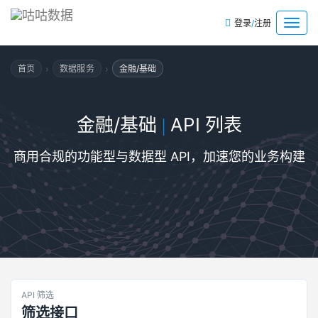
/
菜
登录
注册
单
›
›
首页
数据服务
金融/基础
金融/基础
API 列表
|
商用合规的功能型与数据型 API，加速您的业务构建
API 筛选
筛选接口