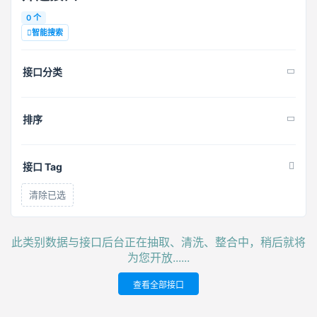
0 个
智能搜索
接口分类
排序
接口 Tag
清除已选
此类别数据与接口后台正在抽取、清洗、整合中，稍后就将
为您开放......
查看全部接口