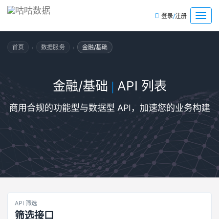
/
菜
登录
注册
单
›
›
首页
数据服务
金融/基础
金融/基础
API 列表
|
商用合规的功能型与数据型 API，加速您的业务构建
API 筛选
筛选接口