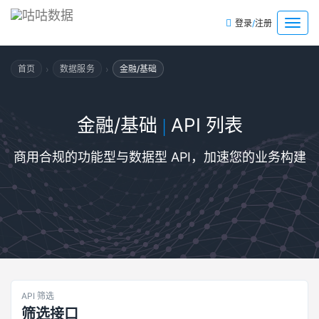
/
菜
登录
注册
单
›
›
首页
数据服务
金融/基础
金融/基础
API 列表
|
商用合规的功能型与数据型 API，加速您的业务构建
API 筛选
筛选接口