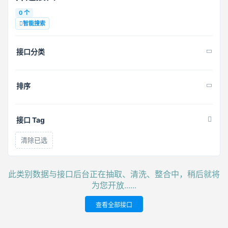
0 个
智能搜索
接口分类
排序
接口 Tag
清除已选
此类别数据与接口后台正在抽取、清洗、整合中，稍后就将
为您开放......
查看全部接口