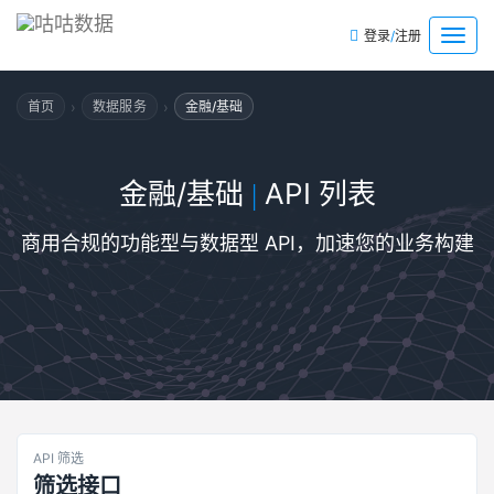
/
菜
登录
注册
单
›
›
首页
数据服务
金融/基础
金融/基础
API 列表
|
商用合规的功能型与数据型 API，加速您的业务构建
API 筛选
筛选接口