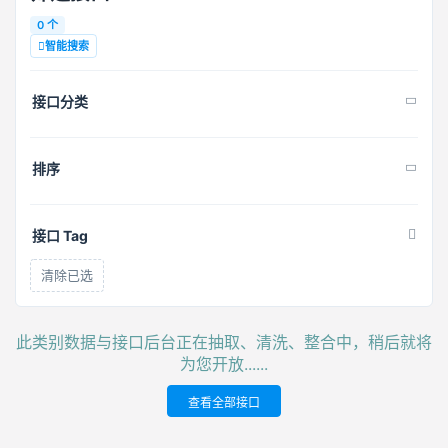
0 个
智能搜索
接口分类
排序
接口 Tag
清除已选
此类别数据与接口后台正在抽取、清洗、整合中，稍后就将
为您开放......
查看全部接口