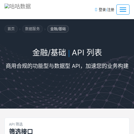
/
菜
登录
注册
单
›
›
首页
数据服务
金融/基础
金融/基础
API 列表
|
商用合规的功能型与数据型 API，加速您的业务构建
API 筛选
筛选接口