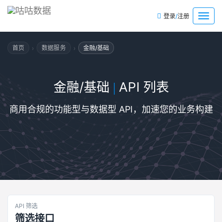
/
菜
登录
注册
单
›
›
首页
数据服务
金融/基础
金融/基础
API 列表
|
商用合规的功能型与数据型 API，加速您的业务构建
API 筛选
筛选接口