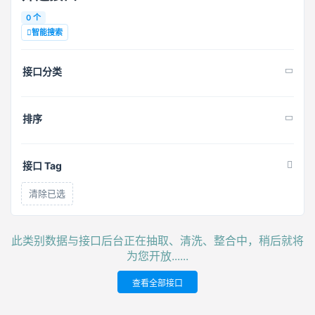
0 个
智能搜索
接口分类
排序
接口 Tag
清除已选
此类别数据与接口后台正在抽取、清洗、整合中，稍后就将
为您开放......
查看全部接口