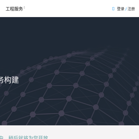
工程服务
登录
/
注册
表
务构建
后就将为您开放......